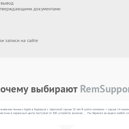
 вывод
дтверждающими документами
и записи на сайте
очему выбирают
RemSuppo
живанию техники Apple в Барнауле с практикой свыше 10 лет. В штате компании — свыше 14 инжен
месячно в сервисный центр поступает от 300 устройств, включая , , . Мы беремся за задачи любой 