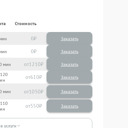
нта
Стоимость
0
Заказать
0
Заказать
1210
0
120
610
1050
0
110
550
се услуги