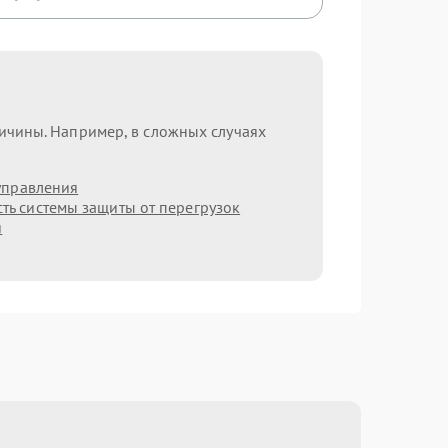
ричины. Например, в сложных случаях
управления
ть системы защиты от перегрузок
я