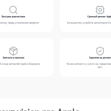
Быстрая диагностика
Срочный ремонт App
ичину перед устранением дефекта.
Большинство устройств ремонтируются 
Запчасти в наличии
Гарантия на ремонт
 склад запчастей Apple в Барнауле.
На все запчасти и услуги мы предостав
мес.