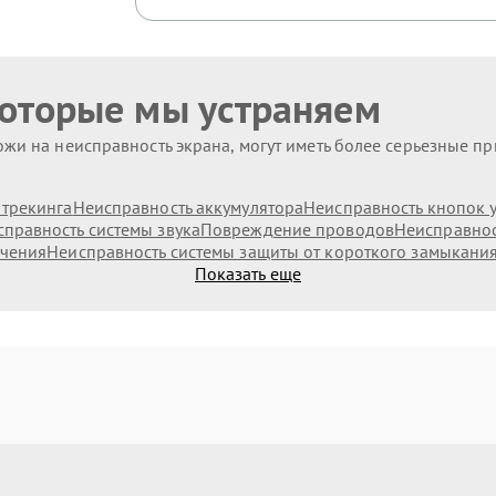
которые мы устраняем
жи на неисправность экрана, могут иметь более серьезные п
 трекинга
Неисправность аккумулятора
Неисправность кнопок 
правность системы звука
Повреждение проводов
Неисправнос
ючения
Неисправность системы защиты от короткого замыкани
Показать еще