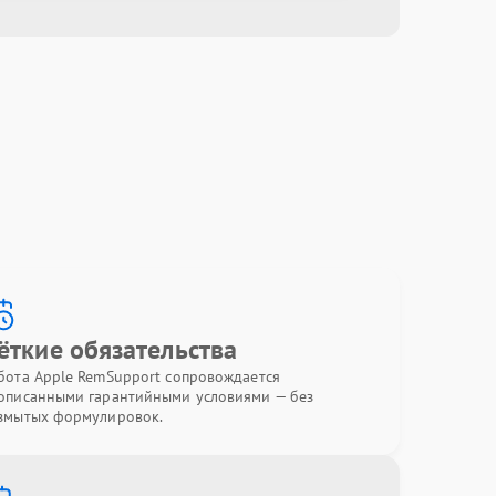
ёткие обязательства
бота Apple RemSupport сопровождается
описанными гарантийными условиями — без
змытых формулировок.