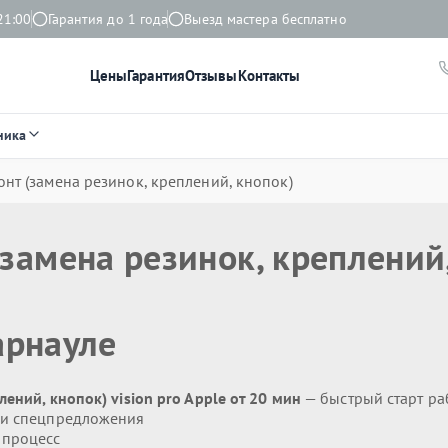
21:00
Гарантия до 1 года
Выезд мастера бесплатно
Цены
Гарантия
Отзывы
Контакты
ника
нт (замена резинок, креплений, кнопок)
замена резинок, креплений
арнауле
ений, кнопок) vision pro Apple от 20 мин
— быстрый старт ра
 и спецпредложения
 процесс