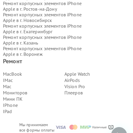
Ремонт корпусных элементов iPhone
Apple в г.
Ростов-на-Дону
Ремонт корпусных элементов iPhone
Apple в г.
Новосибирск
Ремонт корпусных элементов iPhone
Apple в г.
Екатеринбург
Ремонт корпусных элементов iPhone
Apple в г.
Казань
Ремонт корпусных элементов iPhone
Apple в г.
Воронеж
Ремонт корпусных элементов iPhone
Ремонт
Apple в г.
Волгоград
Ремонт корпусных элементов iPhone
MacBook
Apple Watch
Apple в г.
Самара
IMac
AirPods
Ремонт корпусных элементов iPhone
Mac
Vision Pro
Apple в г.
Пермь
Мониторов
Плееров
Ремонт корпусных элементов iPhone
Мини ПК
Apple в г.
Красноярск
Ремонт корпусных элементов iPhone
IPhone
Apple в г.
Ижевск
IPad
Ремонт корпусных элементов iPhone
Apple в г.
Челябинск
Мы принимаем
Ремонт корпусных элементов iPhone
все формы оплаты