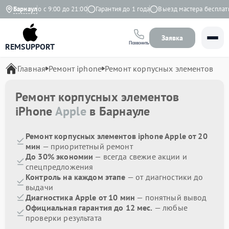
Ежедневно с 9:00 до 21:00
Барнаул
Гарантия до 1 года
Выезд мастера бесплатно
Заявка
Позвонить
REMSUPPORT
Главная
Ремонт iphone
Ремонт корпусных элементов
Ремонт корпусных элементов
iPhone
Apple
в Барнауле
Ремонт корпусных элементов iphone Apple от 20
мин
— приоритетный ремонт
До 30% экономии
— всегда свежие акции и
спецпредложения
Контроль на каждом этапе
— от диагностики до
выдачи
Диагностика Apple от 10 мин
— понятный вывод
Официальная гарантия до 12 мес.
— любые
проверки результата