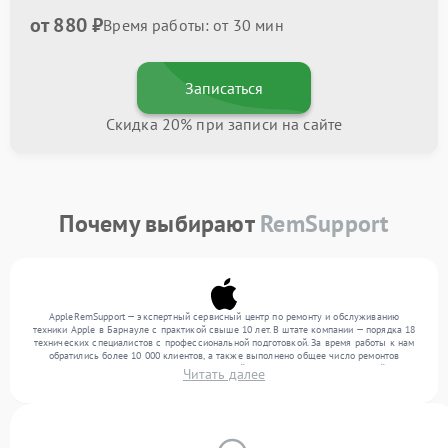
от 880 ₽
Время работы: от 30 мин
Записаться
Скидка 20% при записи на сайте
Почему выбирают
RemSupport
AppleRemSupport — экспертный сервисный центр по ремонту и обслуживанию
техники Apple в Барнауле с практикой свыше 10 лет. В штате компании — порядка 18
технических специалистов с профессиональной подготовкой. За время работы к нам
обратились более 10 000 клиентов, а также выполнено общее число ремонтов
превысило 12 000. Ежемесячно в сервисный центр поступает от 300 устройств,
Читать далее
включая , , . Мы работаем с широким спектром неисправностей и предлагаем
стабильный уровень сервиса благодаря квалификации мастеров.