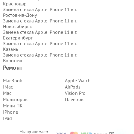
Краснодар
Замена стекла Apple iPhone 11 в г.
Ростов-на-Дону
Замена стекла Apple iPhone 11 в г.
Новосибирск
Замена стекла Apple iPhone 11 в г.
Екатеринбург
Замена стекла Apple iPhone 11 в г.
Казань
Замена стекла Apple iPhone 11 в г.
Воронеж
Замена стекла Apple iPhone 11 в г.
Ремонт
Волгоград
Замена стекла Apple iPhone 11 в г.
MacBook
Apple Watch
Самара
IMac
AirPods
Замена стекла Apple iPhone 11 в г.
Mac
Vision Pro
Пермь
Мониторов
Плееров
Замена стекла Apple iPhone 11 в г.
Мини ПК
Красноярск
Замена стекла Apple iPhone 11 в г.
IPhone
Ижевск
IPad
Замена стекла Apple iPhone 11 в г.
Челябинск
Мы принимаем