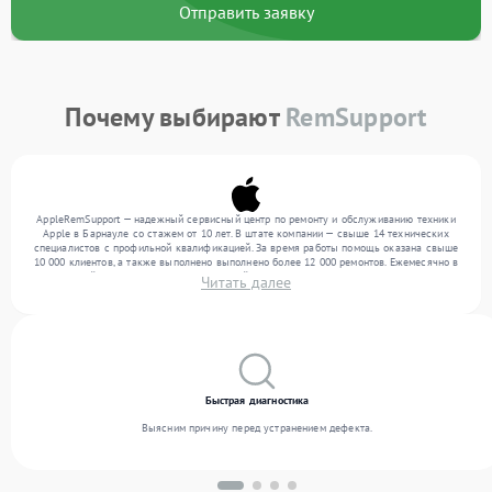
Отправить заявку
Почему выбирают
RemSupport
AppleRemSupport — надежный сервисный центр по ремонту и обслуживанию техники
Apple в Барнауле со стажем от 10 лет. В штате компании — свыше 14 технических
специалистов с профильной квалификацией. За время работы помощь оказана свыше
10 000 клиентов, а также выполнено выполнено более 12 000 ремонтов. Ежемесячно в
сервисный центр поступает от 300 устройств, включая , , . Мы работаем с широким
Читать далее
спектром неисправностей и поддерживаем высокий стандарт качества благодаря
использованию современного оборудования.
Быстрая диагностика
Выясним причину перед устранением дефекта.