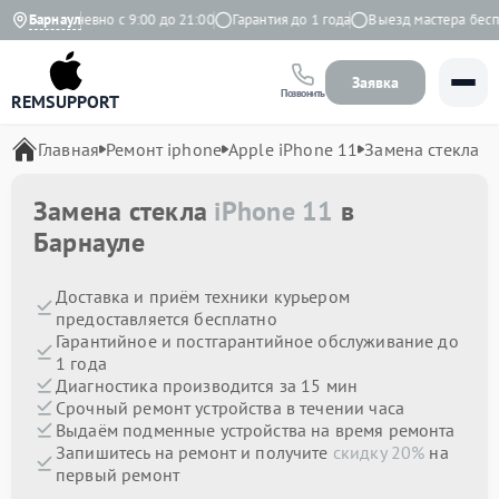
кс
Барнаул
Ежедневно с 9:00 до 21:00
Гарантия до 1 года
Выезд мастера беспл
Заявка
Позвонить
REMSUPPORT
Главная
Ремонт iphone
Apple iPhone 11
Замена стекла
Замена стекла
iPhone 11
в
Барнауле
Доставка и приём техники курьером
предоставляется бесплатно
Гарантийное и постгарантийное обслуживание до
1 года
Диагностика производится за 15 мин
Срочный ремонт устройства в течении часа
Выдаём подменные устройства на время ремонта
Запишитесь на ремонт и получите
скидку 20%
на
первый ремонт