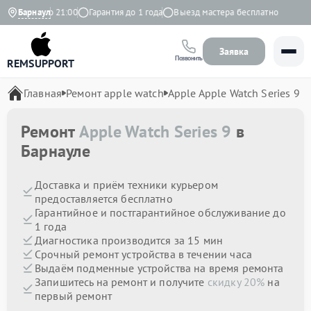
 с 9:00 до 21:00
Барнаул
Гарантия до 1 года
Выезд мастера бесплатно
Заявка
Позвонить
REMSUPPORT
Главная
Ремонт apple watch
Apple Apple Watch Series 9
Ремонт
Apple Watch Series 9
в
Барнауле
Доставка и приём техники курьером
предоставляется бесплатно
Гарантийное и постгарантийное обслуживание до
1 года
Диагностика производится за 15 мин
Срочный ремонт устройства в течении часа
Выдаём подменные устройства на время ремонта
Запишитесь на ремонт и получите
скидку 20%
на
первый ремонт