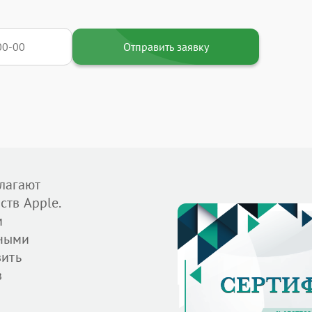
Отправить заявку
лагают
тв Apple.
м
ными
вить
в