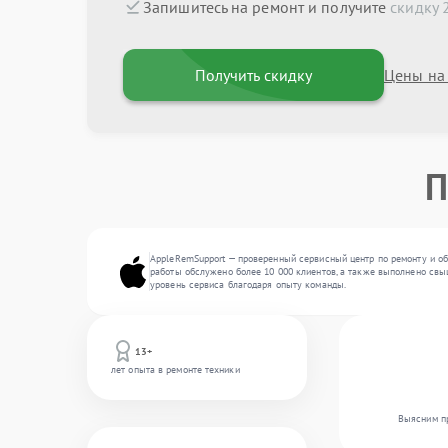
Запишитесь на ремонт и получите
скидку 
Получить скидку
Цены на
П
AppleRemSupport — проверенный сервисный центр по ремонту и об
работы обслужено более 10 000 клиентов, а также выполнено свыш
уровень сервиса благодаря опыту команды.
13+
лет опыта в ремонте техники
Выясним пр