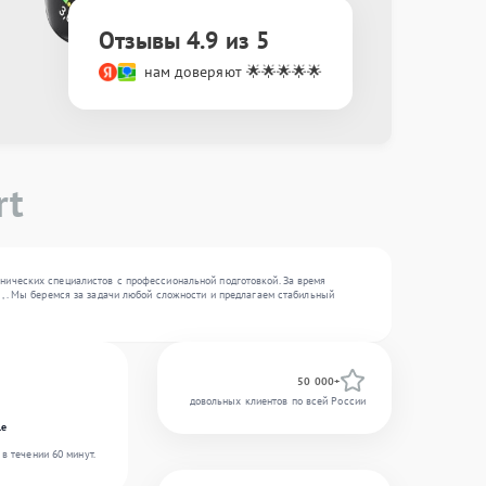
Отзывы 4.9 из 5
нам доверяют 🌟🌟🌟🌟🌟
rt
хнических специалистов с профессиональной подготовкой. За время
 , . Мы беремся за задачи любой сложности и предлагаем стабильный
50 000+
довольных клиентов по всей России
le
в течении 60 минут.