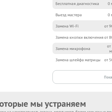
Бесплатная диагностика
0
Выезд мастера
0
Замена Wi-Fi
9
Замена кнопки включения
8
Замена микрофона
Замена шлейфа матрицы
5
Пока
которые мы устраняем
жи на неисправность экрана, могут иметь более серьезные п