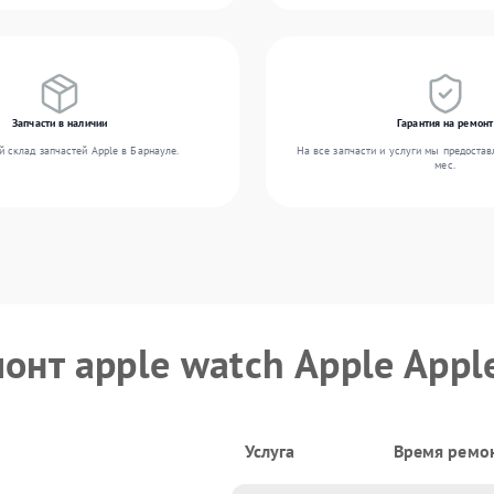
Запчасти в наличии
Гарантия на ремонт
 склад запчастей Apple в Барнауле.
На все запчасти и услуги мы предостав
мес.
онт apple watch Apple Apple
Услуга
Время ремо