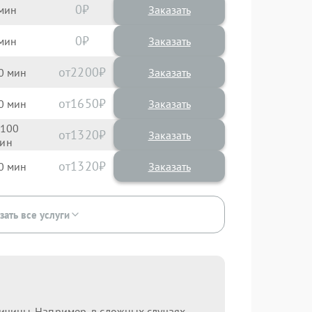
0
Заказать
0
Заказать
2200
0
1650
0
100
1320
1320
0
зать все услуги
ричины. Например, в сложных случаях