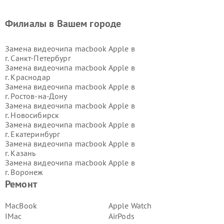
Филиалы в Вашем городе
Замена видеочипа macbook Apple в
г.
Санкт-Петербург
Замена видеочипа macbook Apple в
г.
Краснодар
Замена видеочипа macbook Apple в
г.
Ростов-на-Дону
Замена видеочипа macbook Apple в
г.
Новосибирск
Замена видеочипа macbook Apple в
г.
Екатеринбург
Замена видеочипа macbook Apple в
г.
Казань
Замена видеочипа macbook Apple в
г.
Воронеж
Замена видеочипа macbook Apple в
Ремонт
г.
Волгоград
Замена видеочипа macbook Apple в
MacBook
Apple Watch
г.
Самара
IMac
AirPods
Замена видеочипа macbook Apple в