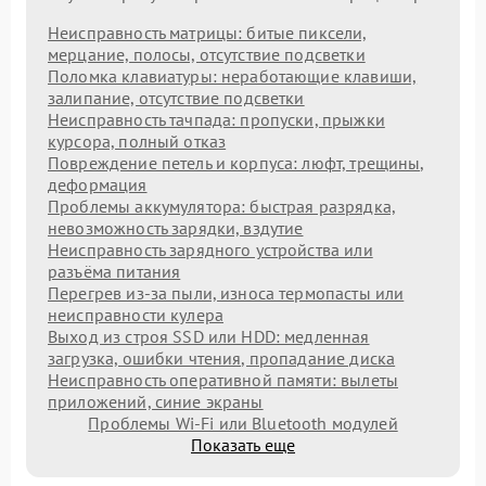
Неисправность матрицы: битые пиксели,
мерцание, полосы, отсутствие подсветки
Поломка клавиатуры: неработающие клавиши,
залипание, отсутствие подсветки
Неисправность тачпада: пропуски, прыжки
курсора, полный отказ
Повреждение петель и корпуса: люфт, трещины,
деформация
Проблемы аккумулятора: быстрая разрядка,
невозможность зарядки, вздутие
Неисправность зарядного устройства или
разъёма питания
Перегрев из‑за пыли, износа термопасты или
неисправности кулера
Выход из строя SSD или HDD: медленная
загрузка, ошибки чтения, пропадание диска
Неисправность оперативной памяти: вылеты
приложений, синие экраны
Проблемы Wi‑Fi или Bluetooth модулей
Показать еще