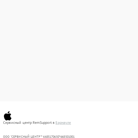
Сервисный центр RemSupport в
Барнауле
ООО "СЕРВИСНЫЙ ЦЕНТР"* 6685170650*668501001