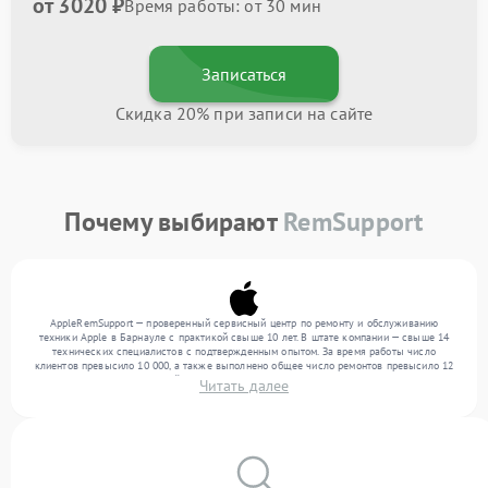
от 3020 ₽
Время работы: от 30 мин
Записаться
Скидка 20% при записи на сайте
Почему выбирают
RemSupport
AppleRemSupport — проверенный сервисный центр по ремонту и обслуживанию
техники Apple в Барнауле с практикой свыше 10 лет. В штате компании — свыше 14
технических специалистов с подтвержденным опытом. За время работы число
клиентов превысило 10 000, а также выполнено общее число ремонтов превысило 12
000. Ежемесячно в сервисный центр поступает свыше 300 единиц техники, включая , ,
Читать далее
. Мы работаем с широким спектром неисправностей и обеспечиваем надежный
результат благодаря отлаженным процессам ремонта.