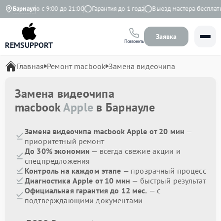
Ежедневно с 9:00 до 21:00
Барнаул
Гарантия до 1 года
Выезд мастера бесплатно
Заявка
Позвонить
REMSUPPORT
Главная
Ремонт macbook
Замена видеочипа
Замена видеочипа
macbook
Apple
в Барнауле
Замена видеочипа macbook Apple от 20 мин
—
приоритетный ремонт
До 30% экономии
— всегда свежие акции и
спецпредложения
Контроль на каждом этапе
— прозрачный процесс
Диагностика Apple от 10 мин
— быстрый результат
Официальная гарантия до 12 мес.
— с
подтверждающими документами