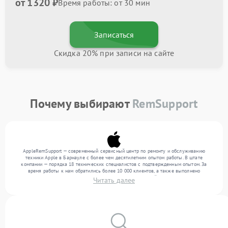
от 1320 ₽
Время работы: от 30 мин
Записаться
Скидка 20% при записи на сайте
Почему выбирают
RemSupport
AppleRemSupport — современный сервисный центр по ремонту и обслуживанию
техники Apple в Барнауле с более чем десятилетним опытом работы. В штате
компании — порядка 18 технических специалистов с подтвержденным опытом. За
время работы к нам обратились более 10 000 клиентов, а также выполнено
выполнено более 12 000 ремонтов. Ежемесячно в сервисный центр поступает более
Читать далее
300 устройств, включая , , . Мы устраняем поломки любой сложности и гарантируем
высокое качество обслуживания благодаря использованию современного
оборудования.