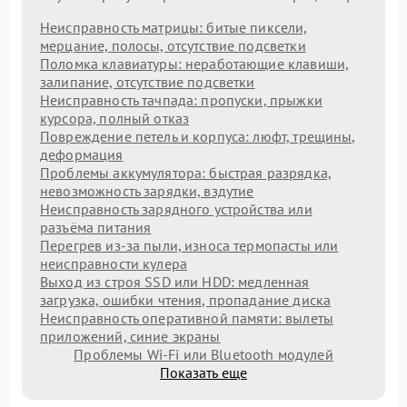
Неисправность матрицы: битые пиксели,
мерцание, полосы, отсутствие подсветки
Поломка клавиатуры: неработающие клавиши,
залипание, отсутствие подсветки
Неисправность тачпада: пропуски, прыжки
курсора, полный отказ
Повреждение петель и корпуса: люфт, трещины,
деформация
Проблемы аккумулятора: быстрая разрядка,
невозможность зарядки, вздутие
Неисправность зарядного устройства или
разъёма питания
Перегрев из‑за пыли, износа термопасты или
неисправности кулера
Выход из строя SSD или HDD: медленная
загрузка, ошибки чтения, пропадание диска
Неисправность оперативной памяти: вылеты
приложений, синие экраны
Проблемы Wi‑Fi или Bluetooth модулей
Показать еще