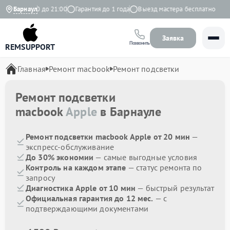
вно с 9:00 до 21:00
Барнаул
Гарантия до 1 года
Выезд мастера бесплатно
Заявка
Позвонить
REMSUPPORT
Главная
Ремонт macbook
Ремонт подсветки
Ремонт подсветки
macbook
Apple
в Барнауле
Ремонт подсветки macbook Apple от 20 мин
—
экспресс-обслуживание
До 30% экономии
— самые выгодные условия
Контроль на каждом этапе
— статус ремонта по
запросу
Диагностика Apple от 10 мин
— быстрый результат
Официальная гарантия до 12 мес.
— с
подтверждающими документами