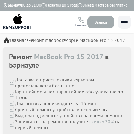
вно с 9:00 до 21:00
Барнаул
Гарантия до 1 года
Выезд мастера бесплатно
Заявка
Позвонить
REMSUPPORT
Главная
Ремонт macbook
Apple MacBook Pro 15 2017
Ремонт
MacBook Pro 15 2017
в
Барнауле
Доставка и приём техники курьером
предоставляется бесплатно
Гарантийное и постгарантийное обслуживание до
1 года
Диагностика производится за 15 мин
Срочный ремонт устройства в течении часа
Выдаём подменные устройства на время ремонта
Запишитесь на ремонт и получите
скидку 20%
на
первый ремонт