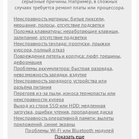
серьезные причины. Например, в сложных
случаях требуется ремонт платы или процессора.
Неисправность матрицы: битые пиксели,
мерцание, полосы, отсутствие подсветки
Поломка клавиатуры: неработающие клавиши,
залипание, отсутствие подсветки
Неисправность тачпада: пропуски, прыжки
курсора, полный отказ
Повреждение петель и корпуса: люфт, трещины,
деформация
Проблемы аккумулятора: быстрая разрядка,
невозможность зарядки, вздутие
Неисправность зарядного устройства или
разъёма питания
Перегрев из‑за пыли, износа термопасты или
неисправности кулера
Выход из строя SSD или HDD: медленная
загрузка, ошибки чтения, пропадание диска
Неисправность оперативной памяти: вылеты
приложений, синие экраны
Проблемы Wi‑Fi или Bluetooth модулей
Показать еще