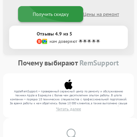
Получить скидку
Цены на ремонт
Отзывы 4.9 из 5
нам доверяют 🌟🌟🌟🌟🌟
Почему выбирают
RemSupport
AppleRemSupport — проверенный сервисный центр по ремонту и обслуживанию
техники Apple в Барнауле с более чем десятилетним опытом работы. В штате
компании — порядка 18 технических специалистов с профессиональной подготовкой.
За время работы к нам обратились более 10 000 клиентов, а также выполнено свыше
12 000 ремонтов. Ежемесячно в сервисный центр поступает более 300 устройств,
Читать далее
включая , , . Мы выполняем ремонт различного уровня сложности и предлагаем
стабильный уровень сервиса благодаря квалификации мастеров.