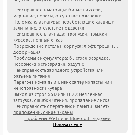
Неисправность матрицы: битые пиксели,
мерцание, полосы, отсутствие подсветки
Поломка клавиатуры: неработающие клавиши,
залипание, отсутствие подсветки
Неисправность тачпада: пропуски, прыжки
курсора, полный отказ
Повреждение петель и корпуса: люфт, трещины,
деформация
Проблемы аккумулятора: быстрая разрядка,
невозможность зарядки, вздутие
Неисправность зарядного устройства или
разъёма питания
Перегрев из‑за пыли, износа термопасты или
неисправности кулера
Выход из строя SSD или HDD: медленная
загрузка, ошибки чтения, пропадание диска
Неисправность оперативной памяти: вылеты
приложений, синие экраны
Проблемы Wi‑Fi или Bluetooth модулей
Показать еще