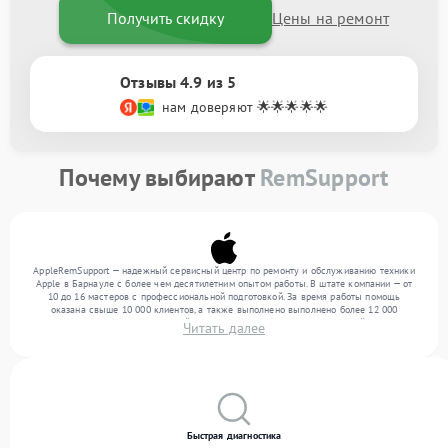
Получить скидку
Цены на ремонт
Отзывы 4.9 из 5
нам доверяют 🌟🌟🌟🌟🌟
Почему выбирают
RemSupport
AppleRemSupport — надежный сервисный центр по ремонту и обслуживанию техники
Apple в Барнауле с более чем десятилетним опытом работы. В штате компании — от
10 до 16 мастеров с профессиональной подготовкой. За время работы помощь
оказана свыше 10 000 клиентов, а также выполнено выполнено более 12 000
ремонтов. Ежемесячно в сервисный центр поступает более 300 обращений, включая , ,
Читать далее
. Мы работаем с широким спектром неисправностей и гарантируем высокое качество
обслуживания благодаря отлаженным процессам ремонта.
Быстрая диагностика