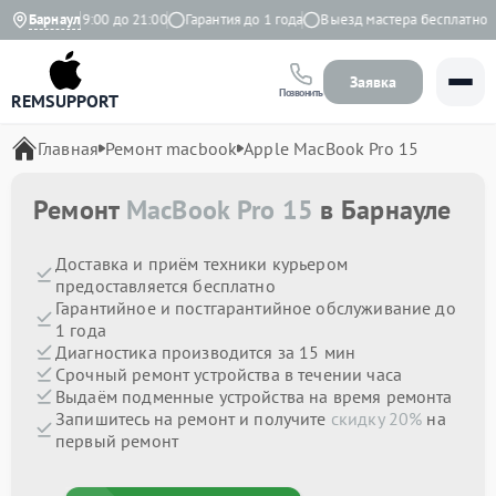
невно с 9:00 до 21:00
Барнаул
Гарантия до 1 года
Выезд мастера бесплатно
Заявка
Позвонить
REMSUPPORT
Главная
Ремонт macbook
Apple MacBook Pro 15
Ремонт
MacBook Pro 15
в Барнауле
Доставка и приём техники курьером
предоставляется бесплатно
Гарантийное и постгарантийное обслуживание до
1 года
Диагностика производится за 15 мин
Срочный ремонт устройства в течении часа
Выдаём подменные устройства на время ремонта
Запишитесь на ремонт и получите
скидку 20%
на
первый ремонт