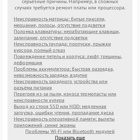
серьезные причины. Например, в сложных
случаях требуется ремонт платы или процессора.
Неисправность матрицы: битые пиксели,
мерцание, полосы, отсутствие подсветки
Поломка клавиатуры: неработающие клавиши,
залипание, отсутствие подсветки
Неисправность тачпада: пропуски, прыжки
курсора, полный отказ
Повреждение петель и корпуса: люфт, трещины,
деформация
Проблемы аккумулятора: быстрая разрядка,
невозможность зарядки, вздутие
Неисправность зарядного устройства или
разъёма питания
Перегрев из‑за пыли, износа термопасты или
неисправности кулера
Выход из строя SSD или HDD: медленная
загрузка, ошибки чтения, пропадание диска
Неисправность оперативной памяти: вылеты
приложений, синие экраны
Проблемы Wi‑Fi или Bluetooth модулей
Показать еще