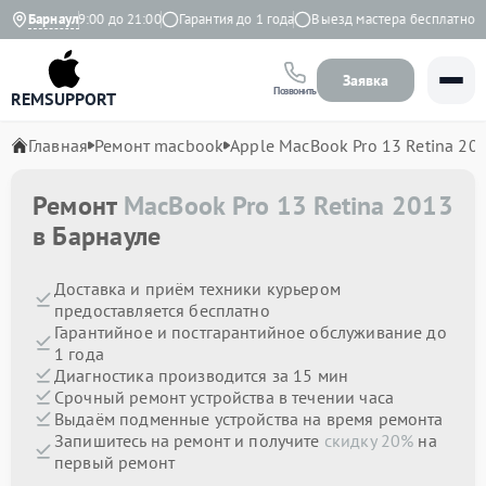
евно с 9:00 до 21:00
Барнаул
Гарантия до 1 года
Выезд мастера бесплатно
Заявка
Позвонить
REMSUPPORT
Главная
Ремонт macbook
Apple MacBook Pro 13 Retina 20
Ремонт
MacBook Pro 13 Retina 2013
в Барнауле
Доставка и приём техники курьером
предоставляется бесплатно
Гарантийное и постгарантийное обслуживание до
1 года
Диагностика производится за 15 мин
Срочный ремонт устройства в течении часа
Выдаём подменные устройства на время ремонта
Запишитесь на ремонт и получите
скидку 20%
на
первый ремонт