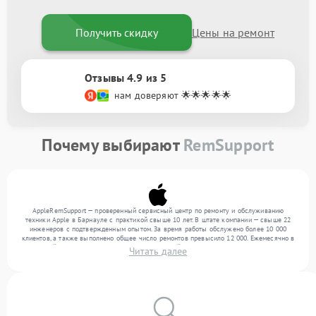
Получить скидку
Цены на ремонт
Отзывы 4.9 из 5
нам доверяют 🌟🌟🌟🌟🌟
Почему выбирают
RemSupport
AppleRemSupport — проверенный сервисный центр по ремонту и обслуживанию
техники Apple в Барнауле с практикой свыше 10 лет. В штате компании — свыше 22
инженеров с подтвержденным опытом. За время работы обслужено более 10 000
клиентов, а также выполнено общее число ремонтов превысило 12 000. Ежемесячно в
сервисный центр поступает более 300 обращений, включая , , . Мы выполняем ремонт
Читать далее
различного уровня сложности и поддерживаем высокий стандарт качества благодаря
квалификации мастеров.