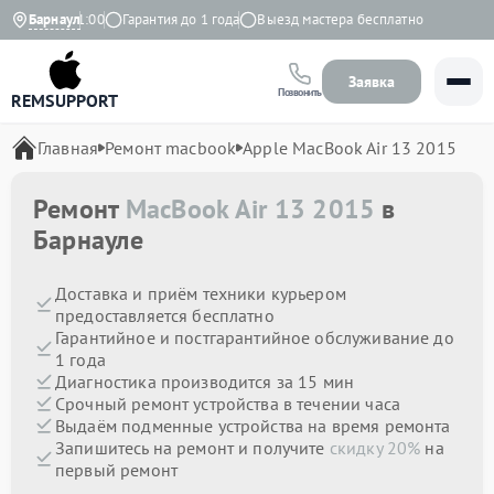
:00 до 21:00
Барнаул
Гарантия до 1 года
Выезд мастера бесплатно
Заявка
Позвонить
REMSUPPORT
Главная
Ремонт macbook
Apple MacBook Air 13 2015
Ремонт
MacBook Air 13 2015
в
Барнауле
Доставка и приём техники курьером
предоставляется бесплатно
Гарантийное и постгарантийное обслуживание до
1 года
Диагностика производится за 15 мин
Срочный ремонт устройства в течении часа
Выдаём подменные устройства на время ремонта
Запишитесь на ремонт и получите
скидку 20%
на
первый ремонт