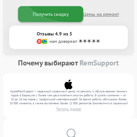
Получить скидку
Цены на ремонт
Отзывы 4.9 из 5
нам доверяют 🌟🌟🌟🌟🌟
Почему выбирают
RemSupport
AppleRemSupport — надежный сервисный центр по ремонту и обслуживанию техники
Apple в Барнауле с более чем десятилетним опытом работы. В штате компании — от
10 до 16 мастеров с профильной квалификацией. За время работы обслужено более
10 000 клиентов, а также выполнено более 12 000 ремонтов. Ежемесячно в сервисный
центр поступает от 300 устройств, включая , , . Мы беремся за задачи любой
Читать далее
сложности и гарантируем высокое качество обслуживания благодаря отлаженным
процессам ремонта.