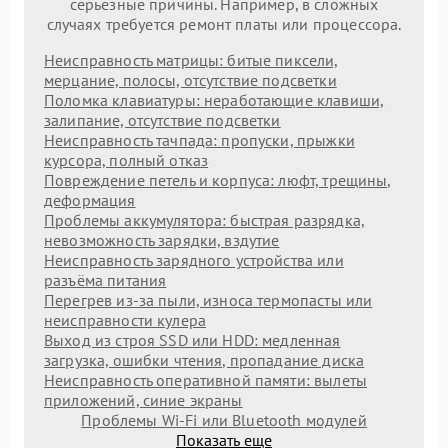
серьезные причины. Например, в сложных
случаях требуется ремонт платы или процессора.
Неисправность матрицы: битые пиксели,
мерцание, полосы, отсутствие подсветки
Поломка клавиатуры: неработающие клавиши,
залипание, отсутствие подсветки
Неисправность тачпада: пропуски, прыжки
курсора, полный отказ
Повреждение петель и корпуса: люфт, трещины,
деформация
Проблемы аккумулятора: быстрая разрядка,
невозможность зарядки, вздутие
Неисправность зарядного устройства или
разъёма питания
Перегрев из‑за пыли, износа термопасты или
неисправности кулера
Выход из строя SSD или HDD: медленная
загрузка, ошибки чтения, пропадание диска
Неисправность оперативной памяти: вылеты
приложений, синие экраны
Проблемы Wi‑Fi или Bluetooth модулей
Показать еще