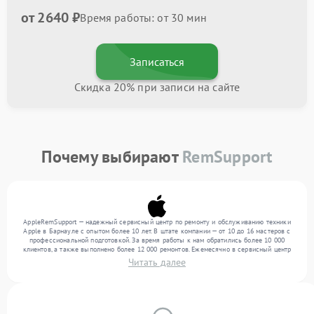
от 2640 ₽
Время работы: от 30 мин
Записаться
Скидка 20% при записи на сайте
Почему выбирают
RemSupport
AppleRemSupport — надежный сервисный центр по ремонту и обслуживанию техники
Apple в Барнауле с опытом более 10 лет. В штате компании — от 10 до 16 мастеров с
профессиональной подготовкой. За время работы к нам обратились более 10 000
клиентов, а также выполнено более 12 000 ремонтов. Ежемесячно в сервисный центр
поступает свыше 300 единиц техники, включая , , . Мы работаем с широким спектром
Читать далее
неисправностей и гарантируем высокое качество обслуживания благодаря
квалификации мастеров.