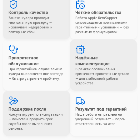
Контроль качества
Чёткие обязательства
Замена кулера проходит
Работа Apple RemSupport
многоэтапную проверку —
сопровождается прописанными
исключаем недоработки и
гарантийными условиями — без
повторные сбои.
размытых формулировок.
Приоритетное
Надёжные
обслуживание
комплектующие
При гарантийном случае замена
В рамках обслуживания
кулера выполняется вне очереди
применяем проверенные детали
— быстро устраняем проблему.
— для стабильной работы
устройства.
Поддержка после
Результат под гарантией
Консультируем по эксплуатации
Наша работа направлена на
— помогаем продлить срок
уверенный результат — берём
службы после выполнения
ответственность за итог.
ремонта.