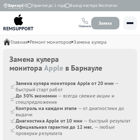
:00 до 21:00
Барнаул
Гарантия до 1 года
Выезд мастера бесплатно
Заявка
Позвонить
REMSUPPORT
Главная
Ремонт мониторов
Замена кулера
Замена кулера
монитора
Apple
в Барнауле
Замена кулера мониторов Apple от 20 мин
—
быстрый старт работ
До 30% экономии
— всегда свежие акции и
спецпредложения
Контроль на каждом этапе
— от диагностики до
выдачи
Диагностика Apple от 10 мин
— быстрый результат
Официальная гарантия до 12 мес.
— любые
проверки результата