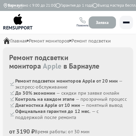
Ежедневно с 9:00 до 21:00
Барнаул
Гарантия до 1 года
Выезд мастера бесплат
Заявка
Позвонить
REMSUPPORT
Главная
Ремонт мониторов
Ремонт подсветки
Ремонт подсветки
монитора
Apple
в Барнауле
Ремонт подсветки мониторов Apple от 20 мин
—
экспресс-обслуживание
До 30% экономии
— скидки при заявке онлайн
Контроль на каждом этапе
— прозрачный процесс
Диагностика Apple от 10 мин
— понятный вывод
Официальная гарантия до 12 мес.
— с
поддержкой после ремонта
от 3190 ₽
Время работы: от 30 мин