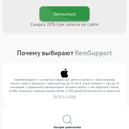
Записаться
Скидка 20% при записи на сайте
Почему выбирают
RemSupport
AppleRemSupport — экспертный сервисный центр по ремонту и обслуживанию
техники Apple в Барнауле с практикой свыше 10 лет. В штате компании — свыше 14
инженеров с профильной квалификацией. За время работы к нам обратились более
10 000 клиентов, а также выполнено более 12 000 ремонтов. Ежемесячно в сервисный
центр поступает более 300 устройств, включая , , . Мы выполняем ремонт различного
Читать далее
уровня сложности и предлагаем стабильный уровень сервиса благодаря отлаженным
процессам ремонта.
Быстрая диагностика