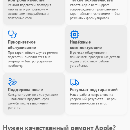
Ремонт подсветки проходит
Работа Apple RemSupport
многоэтапную проверку —
сопровождается прописанными
исключаем недоработки и
гарантийными условиями — без
повторные сбои.
размытых формулировок.
Приоритетное
Надёжные
обслуживание
комплектующие
При гарантийном случае ремонт
В рамках обслуживания
подсветки выполняется вне
применяем проверенные детали
очереди — быстро устраняем
— для стабильной работы
проблему.
устройства.
Поддержка после
Результат под гарантией
Консультируем по эксплуатации
Наша работа направлена на
— помогаем продлить срок
уверенный результат — берём
службы после выполнения
ответственность за итог.
ремонта.
Нужен качественный ремонт Apple?