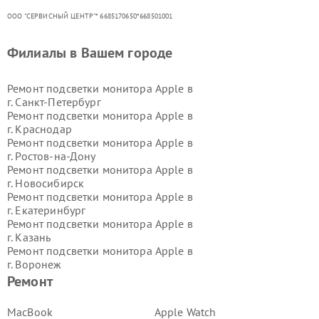
ООО "СЕРВИСНЫЙ ЦЕНТР"* 6685170650*668501001
Филиалы в Вашем городе
Ремонт подсветки монитора Apple в
г.
Санкт-Петербург
Ремонт подсветки монитора Apple в
г.
Краснодар
Ремонт подсветки монитора Apple в
г.
Ростов-на-Дону
Ремонт подсветки монитора Apple в
г.
Новосибирск
Ремонт подсветки монитора Apple в
г.
Екатеринбург
Ремонт подсветки монитора Apple в
г.
Казань
Ремонт подсветки монитора Apple в
г.
Воронеж
Ремонт подсветки монитора Apple в
Ремонт
г.
Волгоград
Ремонт подсветки монитора Apple в
MacBook
Apple Watch
г.
Самара