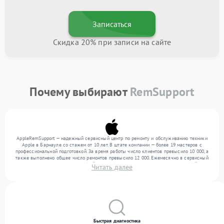
Записаться
Скидка 20% при записи на сайте
Почему выбирают
RemSupport
AppleRemSupport — надежный сервисный центр по ремонту и обслуживанию техники
Apple в Барнауле со стажем от 10 лет. В штате компании — более 19 мастеров с
профессиональной подготовкой. За время работы число клиентов превысило 10 000, а
также выполнено общее число ремонтов превысило 12 000. Ежемесячно в сервисный
центр поступает от 300 устройств, включая , , . Мы беремся за задачи любой
Читать далее
сложности и предлагаем стабильный уровень сервиса благодаря квалификации
мастеров.
Быстрая диагностика