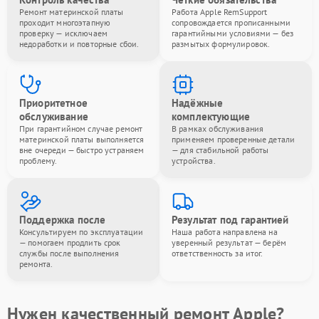
Ремонт материнской платы
Работа Apple RemSupport
проходит многоэтапную
сопровождается прописанными
проверку — исключаем
гарантийными условиями — без
недоработки и повторные сбои.
размытых формулировок.
Приоритетное
Надёжные
обслуживание
комплектующие
При гарантийном случае ремонт
В рамках обслуживания
материнской платы выполняется
применяем проверенные детали
вне очереди — быстро устраняем
— для стабильной работы
проблему.
устройства.
Поддержка после
Результат под гарантией
Консультируем по эксплуатации
Наша работа направлена на
— помогаем продлить срок
уверенный результат — берём
службы после выполнения
ответственность за итог.
ремонта.
Нужен качественный ремонт Apple?